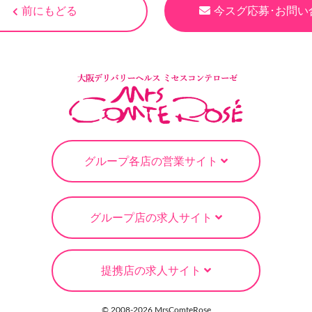
前にもどる
今スグ応募･お問い
グループ各店の営業サイト
グループ店の求人サイト
提携店の求人サイト
© 2008-
2026 MrsComteRose