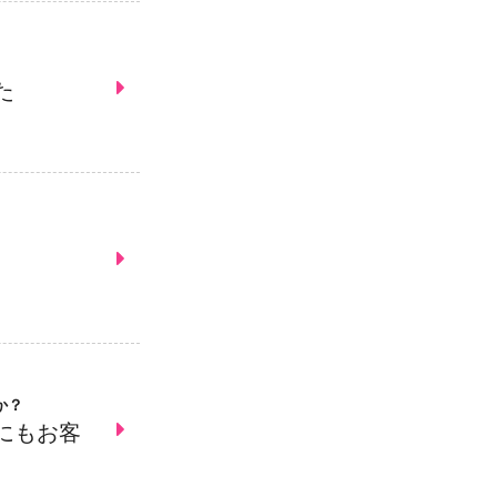
た
か？
にもお客