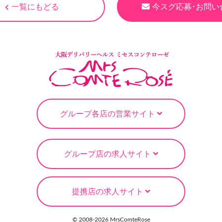
一覧にもどる
今スグ応募･お問い
グループ各店の営業サイト
グループ店の求人サイト
提携店の求人サイト
© 2008-
2026 MrsComteRose