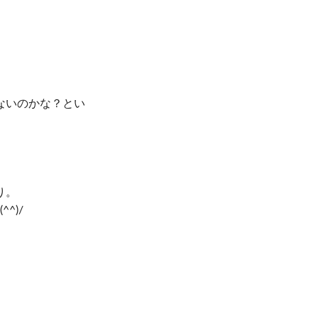
ないのかな？とい
り。
^)/