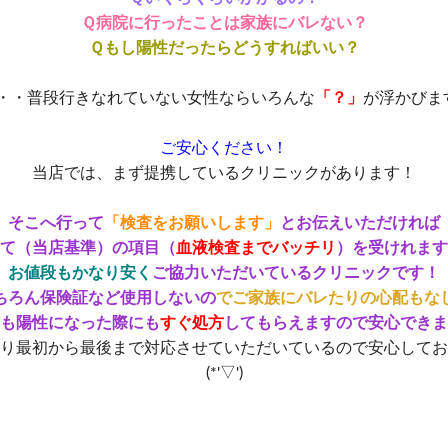
Ｑ病院に行ったことは家族にバレない？
Ｑもし陽性だったらどうすればいい？
・・普段行きなれていない女性ならいろんな
「？」
が浮かびます
ご安心ください！
当店では、まず提携しているクリニックがあります！
そこへ行って
「検査をお願いします」
とお伝えいただければ
て（当店基準）の項目（
血液検査までバッチリ
）を受けれます
お値段もかなり安く
ご協力いただいているクリニックです！
ちろん保険証など使用しないの
でご家族にバレたりの心配もな
も陽性になった際にも
すぐ処方
してもらえますので安心できま
り最初から最後まで対応させていただいているので安心してお
(*'▽')