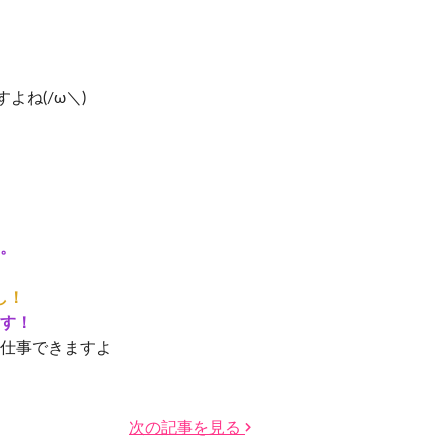
よね(/ω＼)
。
し！
す！
仕事できますよ
次の記事を見る