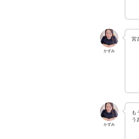
宮
かずみ
も
う
かずみ