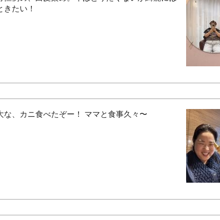
ときたい！
大な、カニ食べたぞー！ ママと食事久々〜