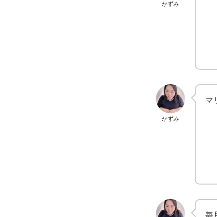
かずみ
マ
かずみ
毎