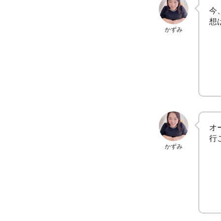
今
想
かずみ
オ
行
かずみ