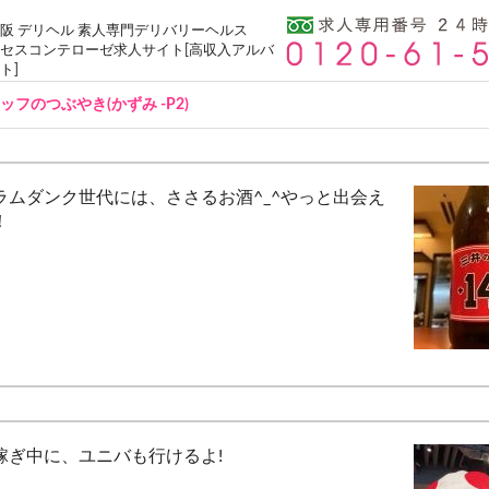
阪 デリヘル 素人専門デリバリーヘルス
セスコンテローゼ求人サイト[高収入アルバ
ト]
ッフのつぶやき(かずみ -P2)
ラムダンク世代には、ささるお酒^_^やっと出会え
！
稼ぎ中に、ユニバも行けるよ!