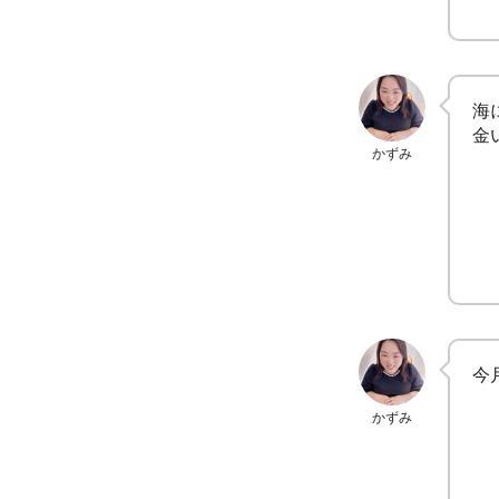
海
金
かずみ
今
かずみ